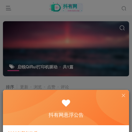
启锐QiRui打印机驱动
共1篇
排序
更新
浏览
点赞
评论
启锐QiRui打印机驱动（通用）
抖有网悬浮公告
付费资源
1
打印机驱动
3年前
80