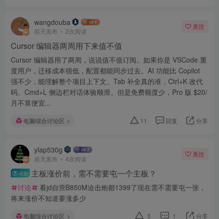
wangdouba
关注
前天发布
2次阅读
Cursor 编辑器两周用下来值不值
Cursor 编辑器用了两周，说说值不值订阅。如果你是 VSCode 重
度用户，迁移成本很低，配置都能同步过去。AI 功能比 Copilot
强不少，能理解整个项目上下文。Tab 补全真的准，Ctrl+K 改代
码、Cmd+L 侧边栏对话体验顺滑。但是免费额度少，Pro 版 $20/
月不算便宜...
电脑综合讨论区
11
回复
分享
ylap530g
关注
前天发布
4次阅读
主板涨价前，需不需要屯一个主板？
求助
讨论
看jd自营B850M迫击炮都1399了现在需不需要屯一张，
将来涨价不知道要涨多少
电脑综合讨论区
3
1
分享