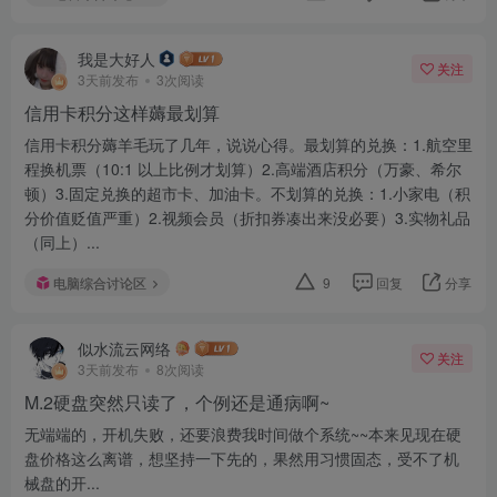
我是大好人
关注
3天前发布
3次阅读
信用卡积分这样薅最划算
信用卡积分薅羊毛玩了几年，说说心得。最划算的兑换：1.航空里
程换机票（10:1 以上比例才划算）2.高端酒店积分（万豪、希尔
顿）3.固定兑换的超市卡、加油卡。不划算的兑换：1.小家电（积
分价值贬值严重）2.视频会员（折扣券凑出来没必要）3.实物礼品
（同上）...
电脑综合讨论区
9
回复
分享
似水流云网络
关注
3天前发布
8次阅读
M.2硬盘突然只读了，个例还是通病啊~
无端端的，开机失败，还要浪费我时间做个系统~~本来见现在硬
盘价格这么离谱，想坚持一下先的，果然用习惯固态，受不了机
械盘的开...