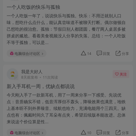
一个人吃饭的快乐与孤独
一个人吃饭一年了，说说快乐与孤独。快乐：不用迁就别人口
味，想吃什么点什么，能认真尝味道不被聊天打断。偶尔做顿自
己想吃的很治愈。孤独：节假日别人都团圆，餐厅两人桌居多被
拼桌的尴尬。看着美食视频没人分享的失落。总结：一个人吃饭
不等于孤独，可以是...
电脑综合讨论区
14
回复
分享
我是大好人
关注
8天前发布
11次阅读
新入手耳机一周，优缺点都说说
今天刚入手了一款新耳机，用了一周来分享一下感受。先说优
点：音质确实不错，低音浑厚但不轰头，降噪效果也满意，地铁
上基本听不到外界噪音。续航也给力，充满电能用个三四天。缺
点也有：佩戴时间久了耳朵有点夹，希望后续版本能改进。总体
来说这个价位算是性...
电脑综合讨论区
10
回复
分享