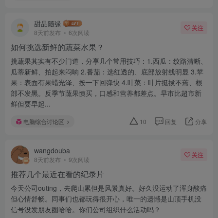
甜品随缘
关注
8天前发布
6次阅读
如何挑选新鲜的蔬菜水果？
挑蔬果其实有不少门道，分享几个常用技巧：1.西瓜：纹路清晰、
瓜蒂新鲜、拍起来闷响 2.番茄：选红透的、底部放射线明显 3.苹
果：表面有果蜡光泽、按一下回弹快 4.叶菜：叶片挺拔不蔫、根
部不发黑。反季节蔬果慎买，口感和营养都差点。早市比超市新
鲜但要早起...
电脑综合讨论区
10
回复
分享
wangdouba
关注
8天前发布
9次阅读
推荐几个最近在看的纪录片
今天公司outing，去爬山累但是风景真好。好久没运动了浑身酸痛
但心情舒畅。同事们也都玩得很开心，唯一的遗憾是山顶手机没
信号没发朋友圈哈哈。你们公司组织什么活动吗？