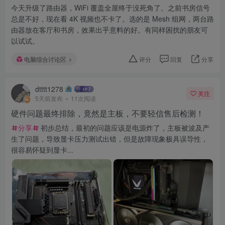
今天升级了路由器，WiFi 覆盖全屋终于没死角了。之前书房信号
总是不好，现在看 4K 视频也不卡了。选的是 Mesh 组网，两台路
由器放在客厅和书房，效果出乎意料的好。有同样困扰的朋友可
以试试。
电脑综合讨论区
评分
回复
分享
dtttt1278
关注
5天前发布
11次阅读
硬件问题最终排除，竟然是主板，不要轻信售后检测！
分享
初步总结，最初的问题应该是电源炸了，主板被波及产
生了问题，导致显卡压力测试出错，但是故障现象极具误导性，
很容易怀疑到显卡...