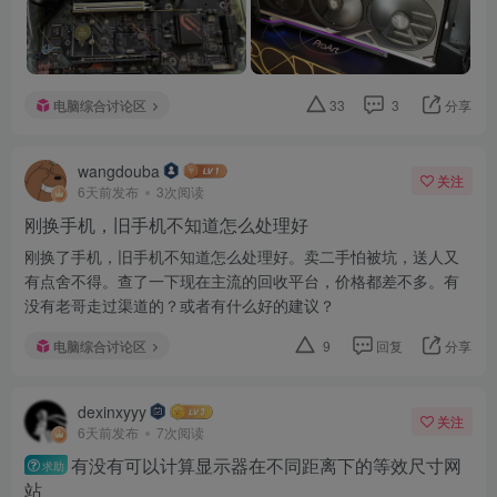
电脑综合讨论区
33
3
分享
wangdouba
关注
6天前发布
3次阅读
刚换手机，旧手机不知道怎么处理好
刚换了手机，旧手机不知道怎么处理好。卖二手怕被坑，送人又
有点舍不得。查了一下现在主流的回收平台，价格都差不多。有
没有老哥走过渠道的？或者有什么好的建议？
电脑综合讨论区
9
回复
分享
dexinxyyy
关注
6天前发布
7次阅读
有没有可以计算显示器在不同距离下的等效尺寸网
求助
站