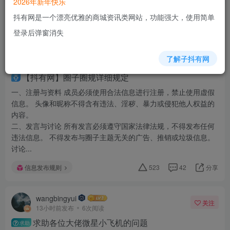
2026年新年快乐
抖有网是一个漂亮优雅的商城资讯类网站，功能强大，使用简单
关注
动态
版块
热门
精华
问答
投票
最新回复
最高评分
登录后弹窗消失
抖有网
关注
赞赏
了解子抖有网
2年前更新
1.9W+次阅读
【抖有网】圈子圈规详细规定
一、注册与资料 成员必须使用合法信息进行注册，禁止使用虚假
信息。 头像和昵称不得含有违法、淫秽、暴力或侵犯他人权益的
内容。
二、发言与讨论 所有发言必须遵守国家法律法规，不得发布任何
违法信息。 不得发布与圈子主题无关的广告、推销或垃圾信息。
讨论...
信息发布规则
523
42
分享
wangbingyui
关注
13小时前发布
6次阅读
求助各位大佬微星小飞机的问题
求助