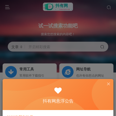
试一试搜索功能吧
搜索您想搜索的内容吧！
文章
开启精彩搜索
常用工具
网址导航
常用软件下载指引
也许有你想点的网址
服务商城
杭天内部论坛
抖有网悬浮公告
内网人工智能
生成式人工智能