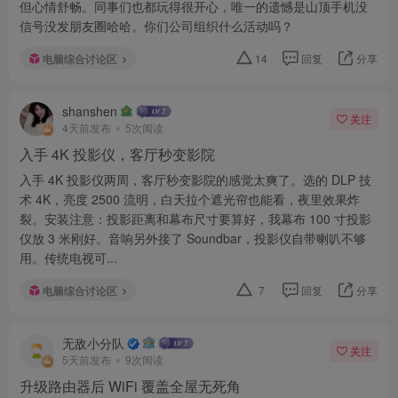
但心情舒畅。同事们也都玩得很开心，唯一的遗憾是山顶手机没
信号没发朋友圈哈哈。你们公司组织什么活动吗？
电脑综合讨论区
14
回复
分享
shanshen
关注
4天前发布
5次阅读
入手 4K 投影仪，客厅秒变影院
入手 4K 投影仪两周，客厅秒变影院的感觉太爽了。选的 DLP 技
术 4K，亮度 2500 流明，白天拉个遮光帘也能看，夜里效果炸
裂。安装注意：投影距离和幕布尺寸要算好，我幕布 100 寸投影
仪放 3 米刚好。音响另外接了 Soundbar，投影仪自带喇叭不够
用。传统电视可...
电脑综合讨论区
7
回复
分享
无敌小分队
关注
5天前发布
9次阅读
升级路由器后 WiFi 覆盖全屋无死角