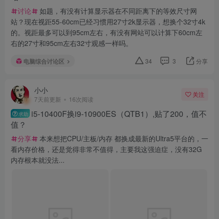
讨论
如题，有没有计算显示器在不同距离下的等效尺寸网
站？现在视距55-60cm已经习惯用27寸2k显示器，想换个32寸4k
的。视距最多可以到95cm左右，有没有网站可以计算下60cm左
右的27寸和95cm左右32寸观感一样吗。
电脑综合讨论区
34
3
分享
小小
关注
7天前更新
16次阅读
i5-10400F换i9-10900ES（QTB1）,贴了200，值不
求助
值？
分享
本来想把CPU/主板/内存 都换成最新的Ultra5平台的，一
看内存价格，还是觉得非常不值得，主要我这强迫症，没有32G
内存根本就没法...