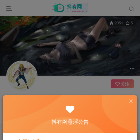
2051
5
关注
波多叶姐姐
5枚徽章
江苏
这家伙很懒，什么都没有写...
抖有网悬浮公告
文章
0
收藏
0
评论
39
版块
0
帖子
0
粉丝
0