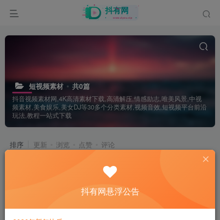
短视频素材
共0篇
抖音视频素材网,4K高清素材下载,高清解压,情感励志,唯美风景,中视
频素材,美食娱乐,美女DJ等30多个分类素材,视频音效,短视频平台前沿
玩法,教程一站式下载
排序
更新
浏览
点赞
评论
抖有网悬浮公告