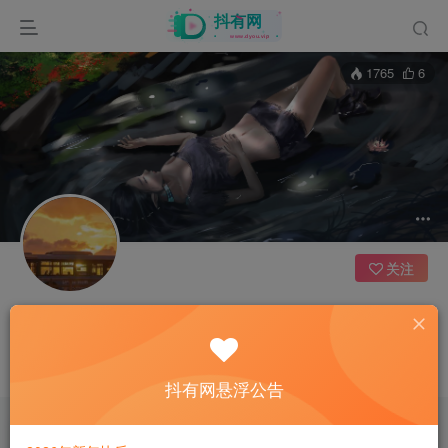
1765
6
关注
哆啦A梦
6枚徽章
江苏
这家伙很懒，什么都没有写...
抖有网悬浮公告
文章
0
收藏
0
评论
68
版块
0
帖子
17
粉丝
0