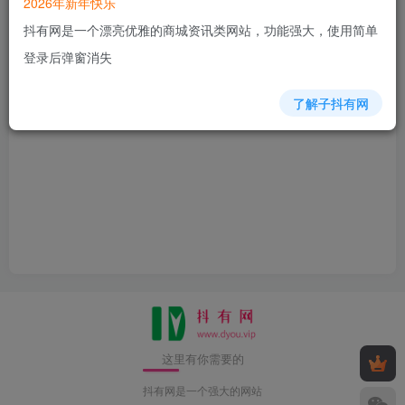
2026年新年快乐
1.9W+
42
523
2年前回复
抖有网是一个漂亮优雅的商城资讯类网站，功能强大，使用简单
登录后弹窗消失
抖有网
【抖有网】站内请勿发布任何关于商品的售后问题
了解子抖有网
378
44
190
2年前回复
这里有你需要的
抖有网是一个强大的网站