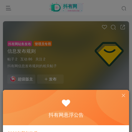
抖有网站务发布
管理员专用
信息发布规则
帖子 2
互动 86
关注 2
抖有网信息发布规则的相关帖子
超级版主
发布
全部
最新发布
最新回复
问答
热门
精华
抖有网悬浮公告
抖有网
【抖有网】圈子圈规详细规定