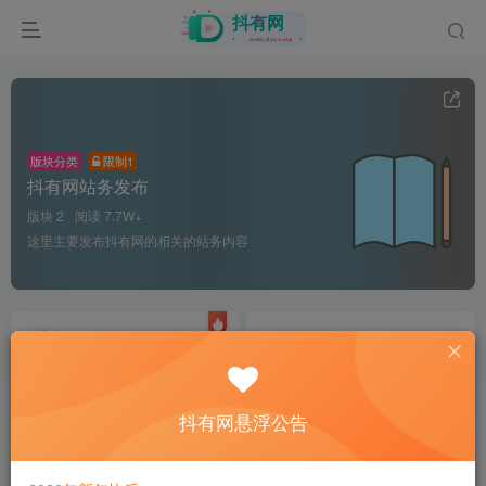
版块分类
限制1
抖有网站务发布
版块 2
阅读 7.7W+
这里主要发布抖有网的相关的站务内容
抖有网交流圈
信息发布规则
28
5.7W+
1
86
2W+
2
抖有网悬浮公告