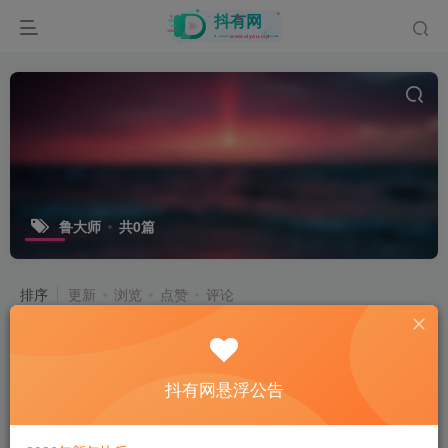
鲁大师
共0篇
排序
更新
浏览
点赞
评论
抖有网悬浮公告