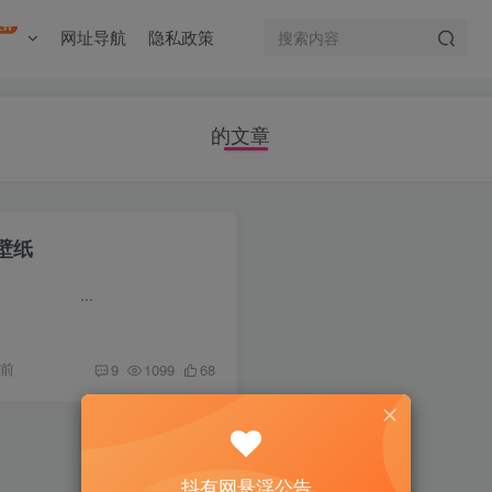
EW
网址导航
隐私政策
的文章
典壁纸
..
年前
9
1099
68
抖有网悬浮公告