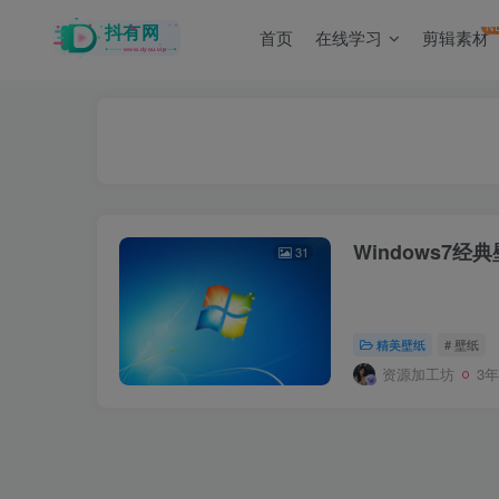
N
首页
在线学习
剪辑素材
Windows7经
31
.
精美壁纸
# 壁纸
资源加工坊
3