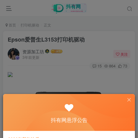
首页
打印机驱动
正文
Epson爱普生L3153打印机驱动
资源加工坊
关注
3年前更新
15
864
73
抖有网悬浮公告