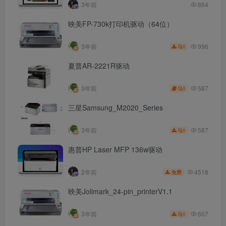
3年前
864
映美FP-730k打印机驱动（64位）
996
3年前
1
夏普AR-2221R驱动
587
3年前
1
三星Samsung_M2020_Series
587
3年前
1
惠普HP Laser MFP 136w驱动
4518
2年前
免费
映美Jolimark_24-pin_printerV1.1
607
3年前
1