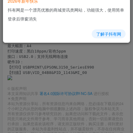
2026年新年快乐
抖有网是一个漂亮优雅的商城资讯类网站，功能强大，使用简单
Epson爱普生L3153打印机
登录后弹窗消失
产品类型：彩色桌面墨仓式多功能一体机

了解子抖有网
产品功能：打印/扫描/复印

分 辨 率：5760×1440 dpi

最大幅面：A4

打印速度：黑白10ppm/彩色5ppm

接口：USB2.0；支持无线网络连接

硬件ID：

【打印】USBPRINT\EPSONL3150_SeriesE990

【扫描】USB\VID_04B8&PID_1143&MI_00
©
版权声明
本文采用知识共享
署名4.0国际许可协议BY-NC-SA
进行授权
☀免责声明
本站为资源分享站，所有资源信息均来自网络，您必须在下载后的24
个小时之内从您的电脑中彻底删除上述内容；版权争议与本站无关，
所有资源仅供学习参考研究目的，如果您访问和下载此文件，表示您
同意只将此文件用于参考、学习而非其他用途，否则一切后果请您自
行承担，如果您喜欢该程序，请支持正版软件，购买注册，得到更好
的正版服务。 本站为非盈利性站点，并不贩卖软件，不存在任何商业