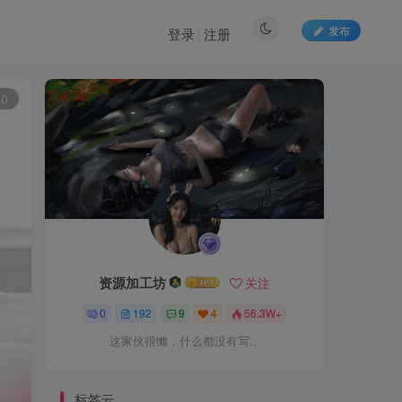
发布
登录
注册
60
资源加工坊
关注
0
192
9
4
56.3W+
这家伙很懒，什么都没有写...
标签云