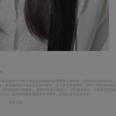
权
下载后的24个小时之内从您的电脑中彻底删除上述内容；版权争议与本站无关
件，表示您同意只将此文件用于参考、学习而非其他用途，否则一切后果请您
，得到更好的正版服务。 本站为非盈利性站点，并不贩卖软件，不存在任何商
持行为，仅为维持服务器的开支与维护，全凭自愿无任何强求。
THE END