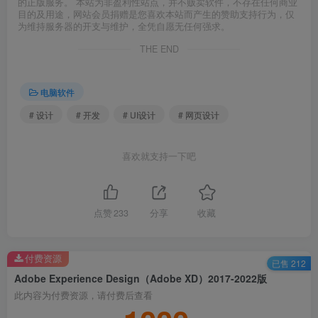
的正版服务。 本站为非盈利性站点，并不贩卖软件，不存在任何商业
目的及用途，网站会员捐赠是您喜欢本站而产生的赞助支持行为，仅
为维持服务器的开支与维护，全凭自愿无任何强求。
THE END
电脑软件
# 设计
# 开发
# UI设计
# 网页设计
喜欢就支持一下吧
点赞
233
分享
收藏
付费资源
已售 212
Adobe Experience Design（Adobe XD）2017-2022版
此内容为付费资源，请付费后查看