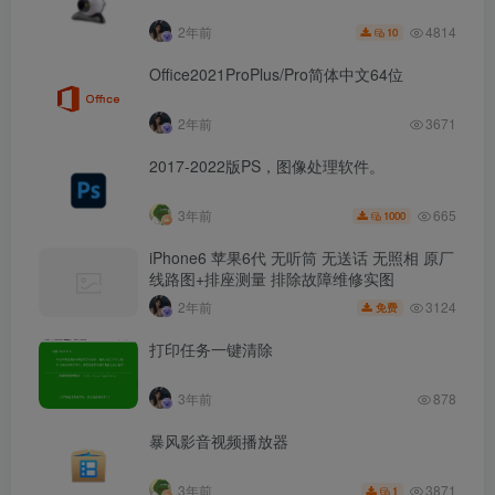
4814
2年前
10
Office2021ProPlus/Pro简体中文64位
2年前
3671
2017-2022版PS，图像处理软件。
665
3年前
1000
iPhone6 苹果6代 无听筒 无送话 无照相 原厂
线路图+排座测量 排除故障维修实图
3124
2年前
免费
打印任务一键清除
3年前
878
暴风影音视频播放器
3871
3年前
1