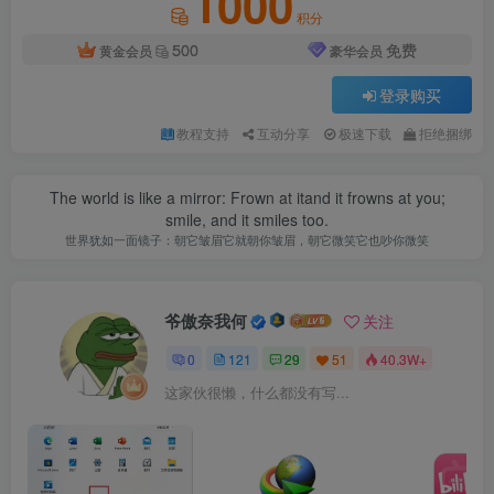
1000
积分
500
免费
黄金会员
豪华会员
登录购买
教程支持
互动分享
极速下载
拒绝捆绑
The world is like a mirror: Frown at itand it frowns at you;
smile, and it smiles too.
世界犹如一面镜子：朝它皱眉它就朝你皱眉，朝它微笑它也吵你微笑
爷傲奈我何
关注
0
121
29
51
40.3W+
这家伙很懒，什么都没有写...