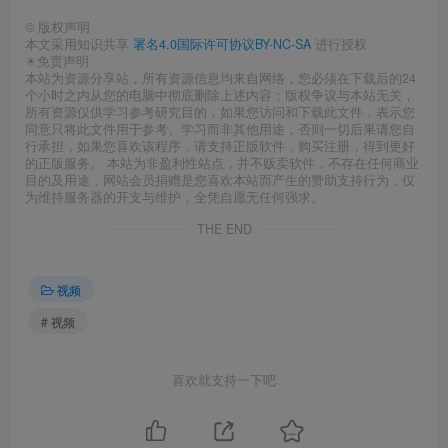
©
版权声明
本文采用知识共享
署名4.0国际许可协议BY-NC-SA
进行授权
☀免责声明
本站为资源分享站，所有资源信息均来自网络，您必须在下载后的24
个小时之内从您的电脑中彻底删除上述内容；版权争议与本站无关，
所有资源仅供学习参考研究目的，如果您访问和下载此文件，表示您
同意只将此文件用于参考、学习而非其他用途，否则一切后果请您自
行承担，如果您喜欢该程序，请支持正版软件，购买注册，得到更好
的正版服务。 本站为非盈利性站点，并不贩卖软件，不存在任何商业
目的及用途，网站会员捐赠是您喜欢本站而产生的赞助支持行为，仅
为维持服务器的开支与维护，全凭自愿无任何强求。
THE END
视频
# 视频
喜欢就支持一下吧