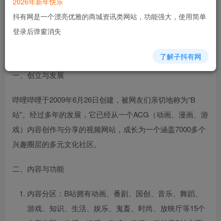
2026年新年快乐
抖有网是一个漂亮优雅的商城资讯类网站，功能强大，使用简单
哔哩哔哩（NASDAQ:BILI；HKEX:9626），英文名称为
登录后弹窗消失
bilibili，简称B站，是中国年轻世代高度聚集的文化社区和视
频网站。以下是对哔哩哔哩的详细介绍：
了解子抖有网
一、创立与发展
哔哩哔哩于2009年6月26日创建，被网友们亲切地称为“B
站”。经过多年的发展，它已经从一个ACG（动画、漫画、游
戏）内容创作与分享的视频网站，成长为一个涵盖7000多个
兴趣圈层的多元文化社区。
二、内容与功能
内容分区：B站拥有动画、番剧、国创、音乐、舞蹈、
游戏、知识、生活、娱乐、鬼畜、时尚、放映厅等15个