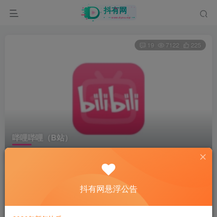
19
7122
225
哔哩哔哩（B站）
首页
电脑软件
视频
正文
爷傲奈我何
抖有网悬浮公告
关注
2年前更新