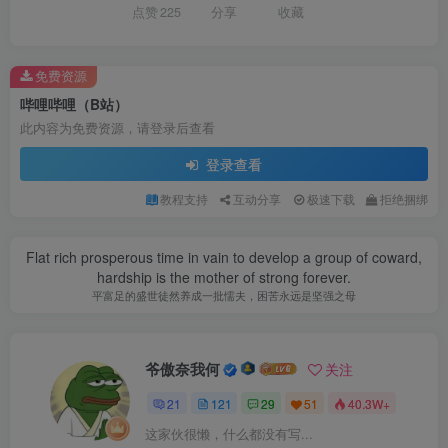
点赞
225
分享
收藏
免费资源
哔哩哔哩（B站）
此内容为免费资源，请登录后查看
登录查看
教程支持
互动分享
极速下载
拒绝捆绑
Flat rich prosperous time in vain to develop a group of coward,
hardship is the mother of strong forever.
平富足的盛世徒然养成一批懦夫，困苦永远是坚强之母
爷傲奈我何
关注
21
121
29
51
40.3W+
这家伙很懒，什么都没有写...