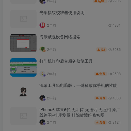
2905
2年前
100
光学指纹校准器使用说明
2年前
4831
海康威视设备网络搜索
3086
2年前
1
打印机打印后台服务修复工具
2598
2年前
免费
鸿蒙工具箱电脑版，一键释放你手机的性能
4060
2年前
免费
iPhone6 苹果6代 无听筒 无送话 无照相 原厂
线路图+排座测量 排除故障维修实图
3124
2年前
免费