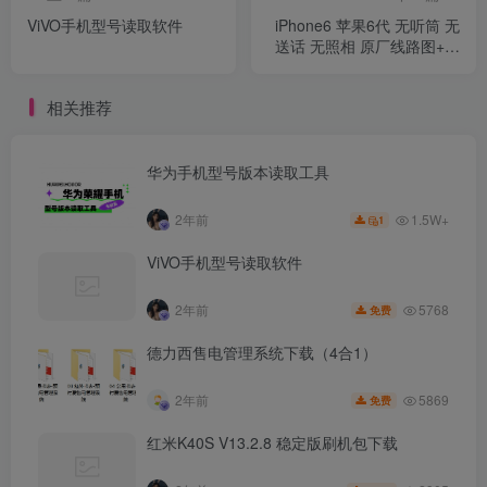
ViVO手机型号读取软件
iPhone6 苹果6代 无听筒 无
送话 无照相 原厂线路图+排
座测量 排除故障维修实图
相关推荐
华为手机型号版本读取工具
1.5W+
2年前
1
ViVO手机型号读取软件
5768
2年前
免费
德力西售电管理系统下载（4合1）
5869
2年前
免费
红米K40S V13.2.8 稳定版刷机包下载