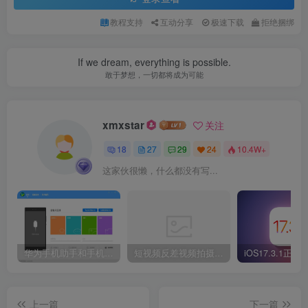
教程支持
互动分享
极速下载
拒绝捆绑
If we dream, everything is possible.
敢于梦想，一切都将成为可能
xmxstar
关注
18
27
29
24
10.4W+
这家伙很懒，什么都没有写...
华为手机助手和手机无法连接，电脑有叮咚叮咚声。
短视频反差视频拍摄脚本示例
上一篇
下一篇