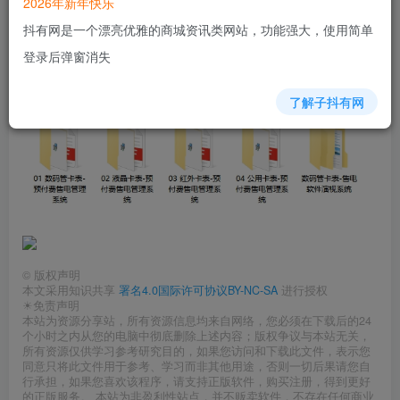
2026年新年快乐
抖有网是一个漂亮优雅的商城资讯类网站，功能强大，使用简单
04 公用卡表-预付费售电管理系统
登录后弹窗消失
数码管卡表-售电软件演视系统
了解子抖有网
©
版权声明
本文采用知识共享
署名4.0国际许可协议BY-NC-SA
进行授权
☀免责声明
本站为资源分享站，所有资源信息均来自网络，您必须在下载后的24
个小时之内从您的电脑中彻底删除上述内容；版权争议与本站无关，
所有资源仅供学习参考研究目的，如果您访问和下载此文件，表示您
同意只将此文件用于参考、学习而非其他用途，否则一切后果请您自
行承担，如果您喜欢该程序，请支持正版软件，购买注册，得到更好
的正版服务。 本站为非盈利性站点，并不贩卖软件，不存在任何商业