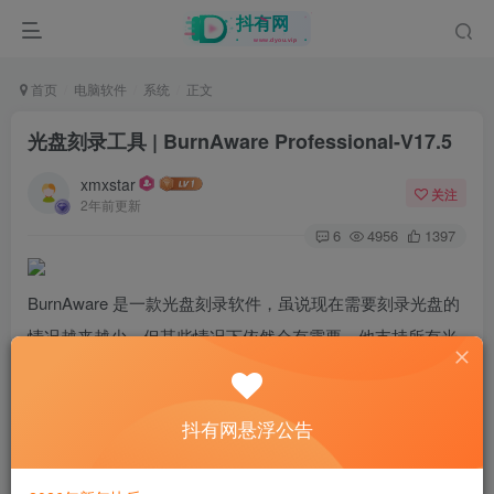
首页
电脑软件
系统
正文
光盘刻录工具 | BurnAware Professional-
V17.5
xmxstar
关注
2年前更新
6
4956
1397
BurnAware 是一款光盘刻录软件，虽说现在需要刻录光盘的
情况越来越少，但某些情况下依然会有需要，他支持所有光
盘类型，无论是DVD，VCD，蓝光光盘，双层光盘，无论是
操作系统，还是数据光盘通通可以搞定。
抖有网悬浮公告
安装版、包含32和64位版本
已破解、免费使用所有功能