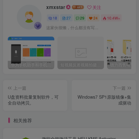
xmxstar
关注
18
27
29
24
10.4W+
这家伙很懒，什么都没有写...
华为手机助手和手机无法连接，电脑有叮咚叮咚声。
短视频反差视频拍摄脚本示例
上一篇
下一篇
U盘资料批量复制软件，可
Windows7 SP1原版镜像+集
全自动拷贝。
成驱动
相关推荐
微软全能激活工具 HEU KMS Activator