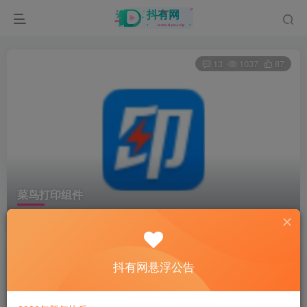
13
1037
87
菜鸟打印组件
首页
电脑软件
驱动
正文
资源加工坊
抖有网悬浮公告
关注
2年前更新