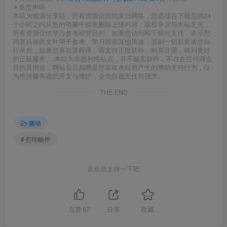
☀免责声明
本站为资源分享站，所有资源信息均来自网络，您必须在下载后的24
个小时之内从您的电脑中彻底删除上述内容；版权争议与本站无关，
所有资源仅供学习参考研究目的，如果您访问和下载此文件，表示您
同意只将此文件用于参考、学习而非其他用途，否则一切后果请您自
行承担，如果您喜欢该程序，请支持正版软件，购买注册，得到更好
的正版服务。 本站为非盈利性站点，并不贩卖软件，不存在任何商业
目的及用途，网站会员捐赠是您喜欢本站而产生的赞助支持行为，仅
为维持服务器的开支与维护，全凭自愿无任何强求。
THE END
驱动
# 打印组件
喜欢就支持一下吧
点赞
87
分享
收藏