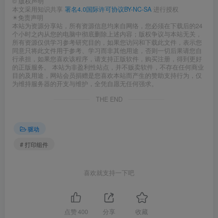
©
版权声明
本文采用知识共享
署名4.0国际许可协议BY-NC-SA
进行授权
☀免责声明
本站为资源分享站，所有资源信息均来自网络，您必须在下载后的24
个小时之内从您的电脑中彻底删除上述内容；版权争议与本站无关，
所有资源仅供学习参考研究目的，如果您访问和下载此文件，表示您
同意只将此文件用于参考、学习而非其他用途，否则一切后果请您自
行承担，如果您喜欢该程序，请支持正版软件，购买注册，得到更好
的正版服务。 本站为非盈利性站点，并不贩卖软件，不存在任何商业
目的及用途，网站会员捐赠是您喜欢本站而产生的赞助支持行为，仅
为维持服务器的开支与维护，全凭自愿无任何强求。
THE END
驱动
# 打印组件
喜欢就支持一下吧
点赞
400
分享
收藏