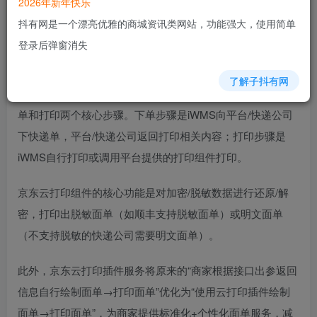
2026年新年快乐
抖有网是一个漂亮优雅的商城资讯类网站，功能强大，使用简单
组件介绍
登录后弹窗消失
京东云打印组件是京东提供的一项服务，用于面单打印。它
了解子抖有网
可以支持京东快递和京东无界的产品，将面单打印抽象成下
单和打印两个核心步骤。下单步骤是iWMS向平台/快递公司
下快递单，平台/快递公司返回打印相关内容；打印步骤是
iWMS自行打印或调用平台提供的打印组件打印。
京东云打印组件的核心功能是对加密/脱敏数据进行还原/解
密，打印出脱敏面单（如顺丰支持脱敏面单）或明文面单
（不支持脱敏的快递公司需要明文面单）。
此外，京东云打印插件服务将原来的“商家根据接口出参返回
信息自行绘制面单→打印面单”优化为“使用云打印插件绘制
面单→打印面单”，为商家提供标准化+个性化面单服务，减