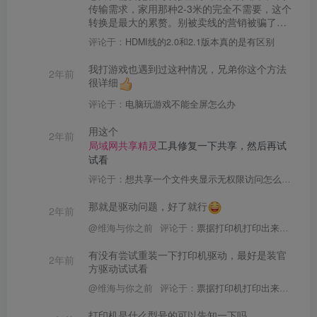
传输需求，家用那种2-3米的完全不需要，这个
转换是最大的累赘。别被卖线的营销被骗了…
另外2.1的线，京东自营别选最贵的营销过度就
评论于：
HDMI线的2.0和2.1版本真的是有区别
行，比如啥怪兽牌，也别选那种咸鱼所谓啥ps5
拆机索尼之类的来历不明的线，选个中等价位
我打游戏也遇到过这种情况，兄弟你这个方法
2年前
有牌子的都没啥问题。那种喜欢说高端线好的
很详细
人无外乎两种，要么是卖线的，要么就是之前
买到假线受刺激后，觉得最贵才放心的…
评论于：
电脑玩游戏不能全屏怎么办
用这个
2年前
局域网共享精灵
工具修复一下共享，然后再试
试看
评论于：
想共享一个文件夹显示无权限访问怎么解决
那就是驱动问题，好了就行
2年前
@维海与你之前
评论于：
票据打印机打印出来不连贯，不知道是不是打印机坏了
有没有尝试重装一下打印机驱动，最好是装官
2年前
方驱动试试看
@维海与你之前
评论于：
票据打印机打印出来不连贯，不知道是不是打印机坏了
打印机是什么型号的可以告知一下吗