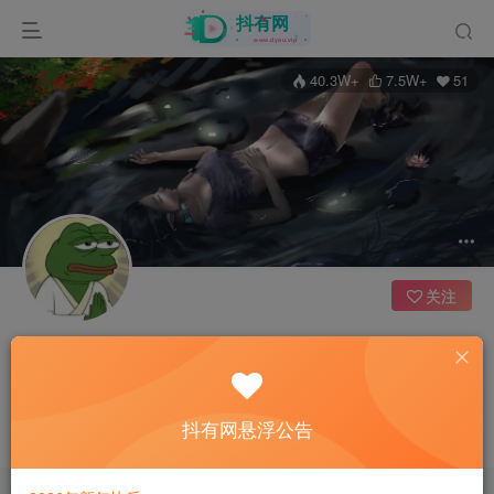
40.3W+
7.5W+
51
关注
爷傲奈我何
19枚徽章
技术支持
江苏
圈子管理员
分区版主
版主
抖有网悬浮公告
这家伙很懒，什么都没有写...