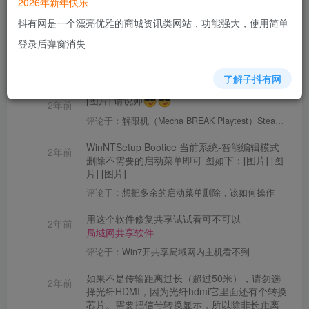
2026年新年快乐
文章
121
收藏
0
评论
29
版块
4
帖子
21
粉丝
51
抖有网是一个漂亮优雅的商城资讯类网站，功能强大，使用简单
登录后弹窗消失
111111
12个月前
评论于：
在电脑上轻松打开两个微信客户端，微信电脑版双开教程
了解子抖有网
[图片] 请说帅
2年前
评论于：
解限机（Mecha BREAK Playtest）Steam游戏
WinNTSetup Bootice 当前系统-智能编辑模式
2年前
删除不需要的启动菜单即可 图如下：[图片] [图
片] [图片]
评论于：
想把多余的启动菜单删除，该如何操作
用这个软件修复共享试试看可不可以
2年前
局域网共享软件
评论于：
Win7开共享局域网内主机看不到
如果不是传输距离过长（超过50米），请勿选
2年前
择光纤HDMI，因为光纤hdmi它里面还有个转换
芯片。需要把信号转换显示，所以除非长距离