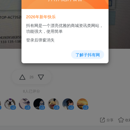
2026年新年快乐
抖有网是一个漂亮优雅的商城资讯类网站，
功能强大，使用简单
登录后弹窗消失
了解子抖有网
26
8人已评分
4
+2
+5
+3
+5
+2
+2
分享
收