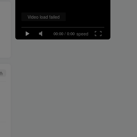
Video load failed
00:00
/
0:00
speed
热