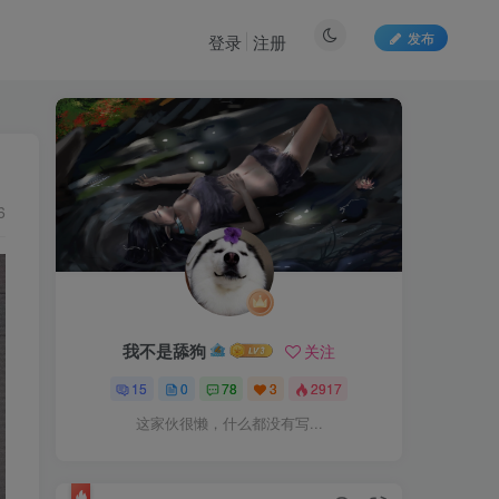
发布
登录
注册
6
我不是舔狗
关注
15
0
78
3
2917
这家伙很懒，什么都没有写...