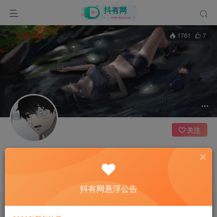
1761
7
关注
hmyzyj
6枚徽章
江苏
这家伙很懒，什么都没有写...
抖有网悬浮公告
文章
0
收藏
0
评论
57
版块
0
帖子
0
粉丝
0