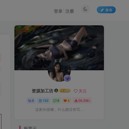
发布
登录
注册
资源加工坊
关注
8
192
9
4
56.3W+
这家伙很懒，什么都没有写...
标签云