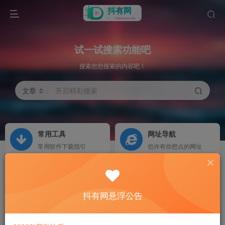
试一试搜索功能吧
搜索您想搜索的内容吧！
文章
开启精彩搜索
常用工具
网址导航
常用软件下载指引
也许有你想点的网址
服务商城
杭天内部论坛
抖有网悬浮公告
内网人工智能
生成式人工智能