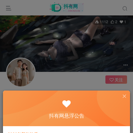
1112
2
1
关注
不会游泳的鸭子
2枚徽章
江苏
这家伙很懒，什么都没有写...
抖有网悬浮公告
文章
0
收藏
1
评论
3
版块
0
帖子
4
粉丝
1