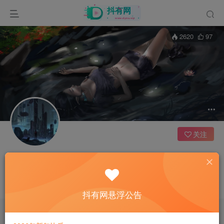
2620
97
关注
切尔西
7枚徽章
江苏
这家伙很懒，什么都没有写...
抖有网悬浮公告
文章
0
收藏
0
评论
77
版块
0
帖子
0
粉丝
0