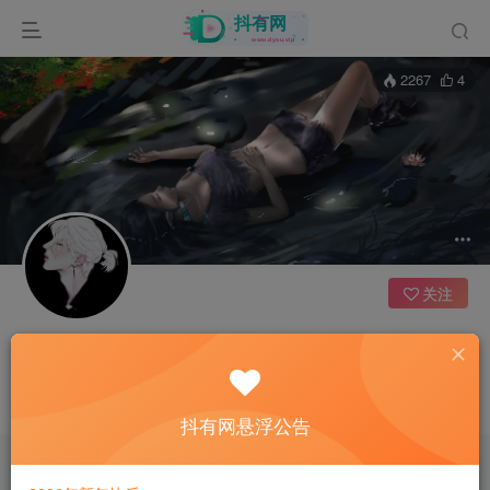
2267
4
关注
srrm5452
5枚徽章
江苏
这家伙很懒，什么都没有写...
抖有网悬浮公告
文章
0
收藏
0
评论
33
版块
0
帖子
10
粉丝
0