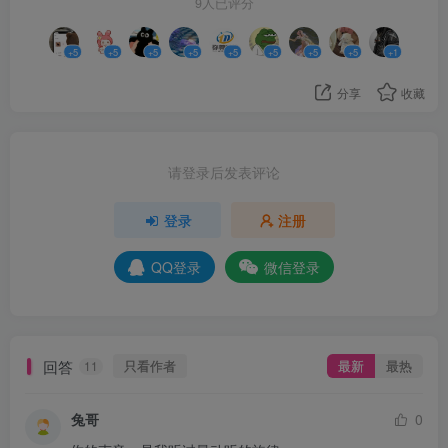
9人已评分
+5
+5
+5
+5
+5
+5
+5
+5
+1
分享
收藏
请登录后发表评论
登录
注册
QQ登录
微信登录
回答
只看作者
最新
最热
11
兔哥
0