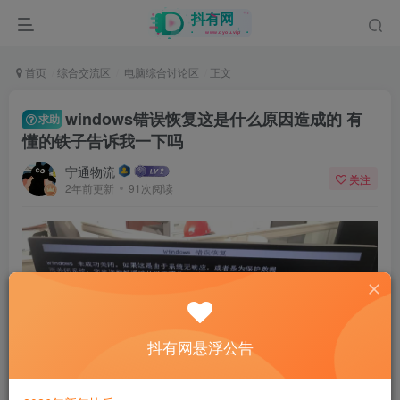
首页
综合交流区
电脑综合讨论区
正文
windows错误恢复这是什么原因造成的 有
求助
懂的铁子告诉我一下吗
宁通物流
关注
2年前更新
91次阅读
抖有网悬浮公告