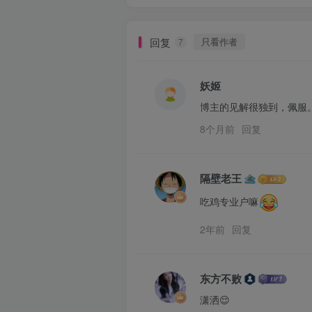
回复
只看作者
7
妖姬
博主的见解很独到，佩服
8个月前
回复
隔壁老王
吃鸡专业户嘛
2年前
回复
东方不败
潇洒😌