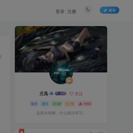
发布
登录
注册
5
児爲
关注
9
0
22
75
1693
这家伙很懒，什么都没有写...