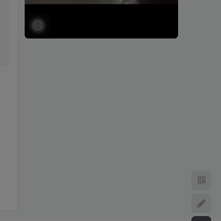
00:01
00:06
speed