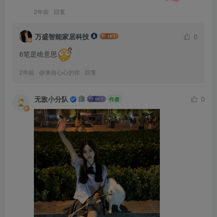
2年前
回复
万盛智能家居科技
0
6笔是啥意思
2年前
@
来自心心的你
回复
无敌小分队
0
作者