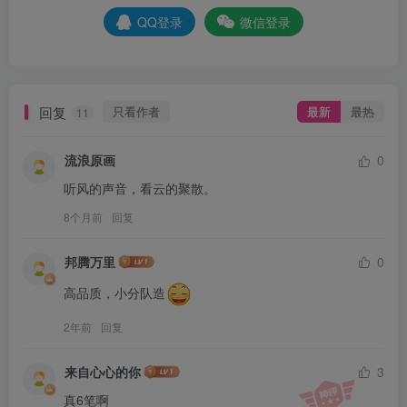
QQ登录
微信登录
回复
只看作者
最新
最热
11
流浪原画
0
听风的声音，看云的聚散。
8个月前
回复
邦腾万里
0
高品质，小分队造
2年前
回复
来自心心的你
3
真6笔啊