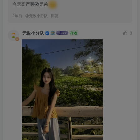
今天高产啊😱兄弟
2年前
@
无敌小分队
回复
无敌小分队
0
作者