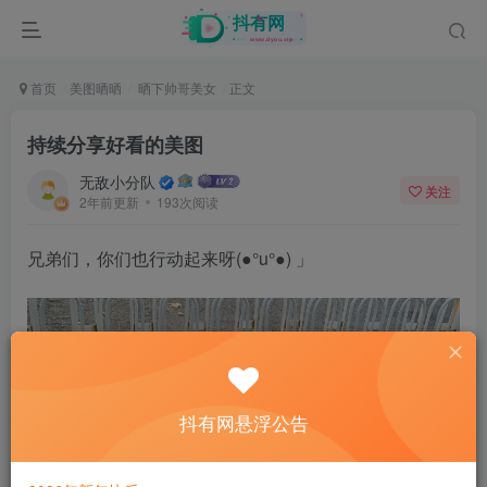
首页
美图晒晒
晒下帅哥美女
正文
持续分享好看的美图
无敌小分队
关注
2年前更新
193次阅读
兄弟们，你们也行动起来呀(●°u°●)​ 」
抖有网悬浮公告