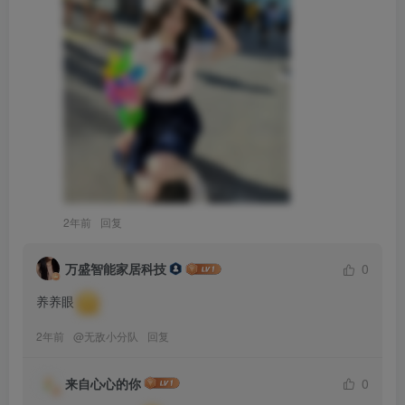
2年前
回复
万盛智能家居科技
0
养养眼
2年前
@
无敌小分队
回复
来自心心的你
0