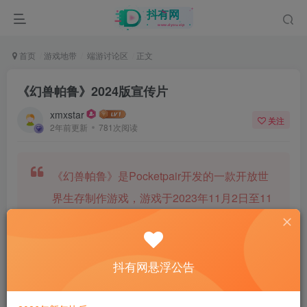
首页
游戏地带
端游讨论区
正文
《幻兽帕鲁》2024版宣传片
xmxstar
关注
2年前更新
781次阅读
《幻兽帕鲁》是Pocketpair开发的一款开放世
界生存制作游戏，游戏于2023年11月2日至11
月5日进行了封闭网络测试，于2024年1月18
日发行抢先体验版本 。 游戏中，玩家可以在
广阔的世界中收集神奇的生物“帕鲁”，派他们
抖有网悬浮公告
进行战斗、建造、做农活，工业生产等