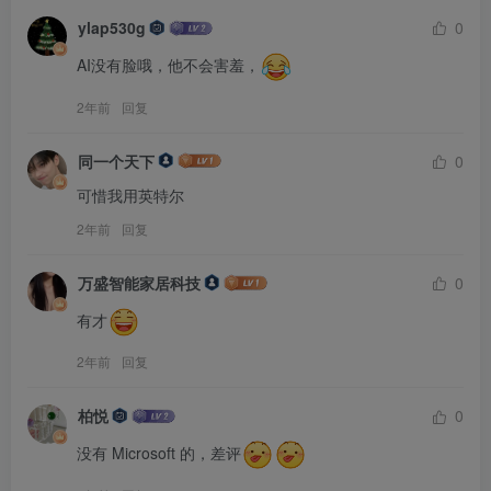
ylap530g
0
AI没有脸哦，他不会害羞，
2年前
回复
同一个天下
0
可惜我用英特尔
2年前
回复
万盛智能家居科技
0
有才
2年前
回复
柏悦
0
没有 Microsoft 的，差评