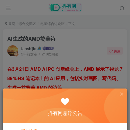
首页
综合交流区
电脑综合讨论区
正文
AI生成的AMD赞美诗
fanshijie
关注
2年前发布
210次阅读
在3月21日 AMD AI PC 创新峰会上，AMD 展示了锐龙 7
8845HS 笔记本上的 AI 应用，包括实时画图、写代码、
生成一首赞美 AMD 的诗等。
这首赞美诗如下：
抖有网悬浮公告