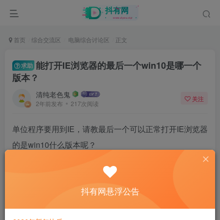
首页
综合交流区
电脑综合讨论区
正文
能打开IE浏览器的最后一个win10是哪一个
求助
版本？
清纯老色鬼
关注
2年前发布
217次阅读
单位程序要用到IE，请教最后一个可以正常打开IE浏览器
的是win10什么版本呢？
29
抖有网悬浮公告
7人已评分