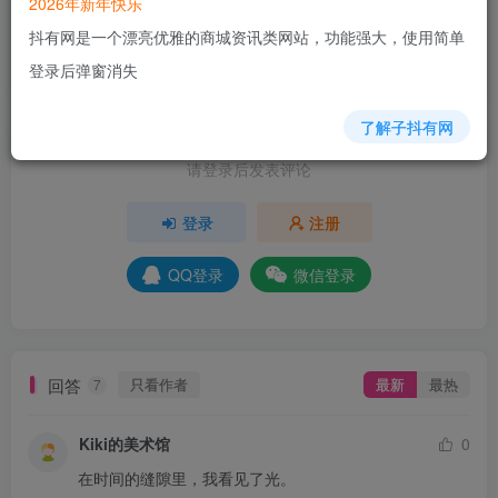
2026年新年快乐
抖有网是一个漂亮优雅的商城资讯类网站，功能强大，使用简单
+5
+5
+5
+3
+2
+4
+5
登录后弹窗消失
分享
收藏
了解子抖有网
请登录后发表评论
登录
注册
QQ登录
微信登录
回答
只看作者
最新
最热
7
Kiki的美术馆
0
在时间的缝隙里，我看见了光。