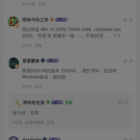
8个月前
回复
维海与你之前
0
我记得是 Win 10 22H2 19045.2486（Updated Jan 
2023） 停用 IE 前最后一版 ........不知对否。。？？
2年前
回复
爱夏噘鲁
0
我用的23.08的版本【3324】，能打开ie，也没有
Windows备份，挺好的
2年前
回复
清纯老色鬼
0
作者
这个好，完美
2年前
@
爱夏噘鲁
回复
dasdadw
0