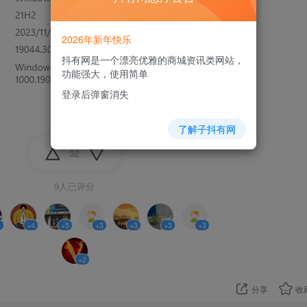
2026年新年快乐
抖有网是一个漂亮优雅的商城资讯类网站，
功能强大，使用简单
登录后弹窗消失
了解子抖有网
32
9人已评分
4
+4
+5
+3
+3
+3
+3
+2
分享
收