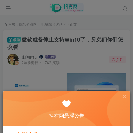
首页
综合交流区
电脑综合讨论区
正文
微软准备停止支持Win10了，兄弟们你们怎
求助
么看
山间雨无
关注
2年前更新
176次阅读
抖有网悬浮公告