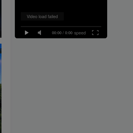
Video load failed
00:00
/
0:00
speed