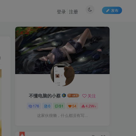
发布
登录
注册
1
不懂电脑的小蔡
关注
176
0
51
54
4.2W+
这家伙很懒，什么都没有写...