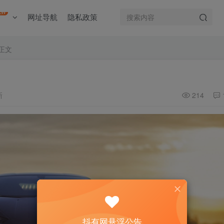
EW
网址导航
隐私政策
正文
新
214
抖有网悬浮公告