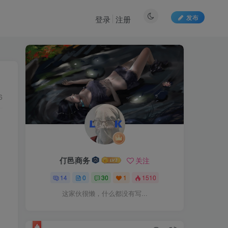
发布
登录
注册
6
仃邑商务
关注
14
0
30
1
1510
这家伙很懒，什么都没有写...