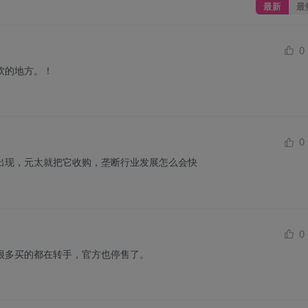
最新
最
0
软的地方。！
0
出现，元太就把它收购，垄断行业发展怎么会快
0
很多买的都在转手，官方也停售了。