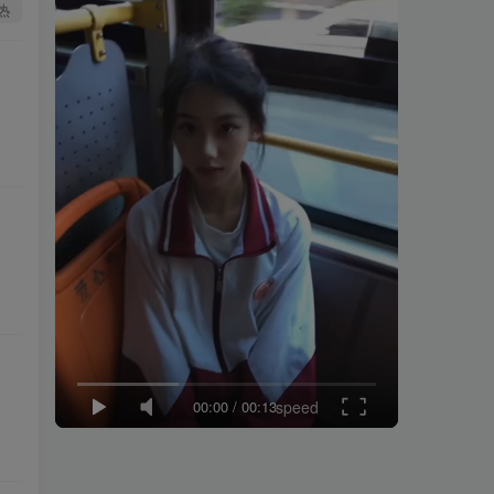
热
00:00
/
00:13
speed