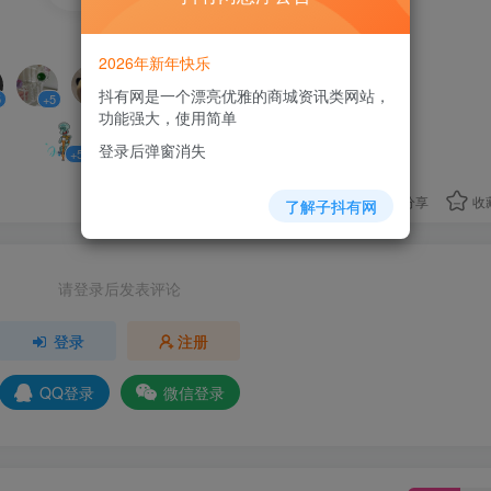
11人已评分
2026年新年快乐
抖有网是一个漂亮优雅的商城资讯类网站，
5
+5
+5
+5
+5
+2
+4
功能强大，使用简单
登录后弹窗消失
+5
+5
+5
分享
收
了解子抖有网
请登录后发表评论
登录
注册
QQ登录
微信登录