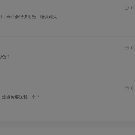
0
用，寿命会很快用光，谨慎购买！
0
彩色？
0
，难道你要送我一个？