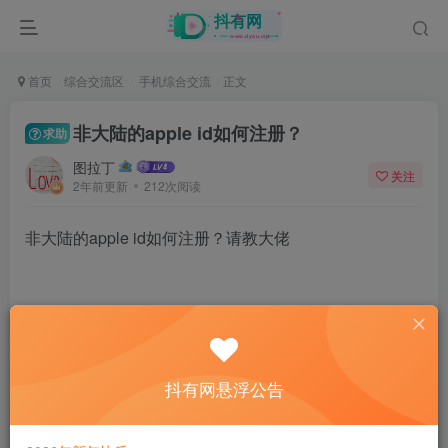
首页
综合交流区
手机综合交流
正文
非大陆的apple id如何注册？
求助
图拉丁
关注
2年前更新
212次阅读
非大陆的apple id如何注册？请教大佬
18
抖有网悬浮公告
6人已评分