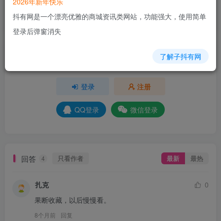
2026年新年快乐
+5
+4
+3
+1
+3
+2
抖有网是一个漂亮优雅的商城资讯类网站，功能强大，使用简单
分享
收藏
登录后弹窗消失
了解子抖有网
请登录后发表评论
登录
注册
QQ登录
微信登录
回答
只看作者
最新
最热
4
扎克
0
果断收藏，以后慢慢看。
8个月前
回复