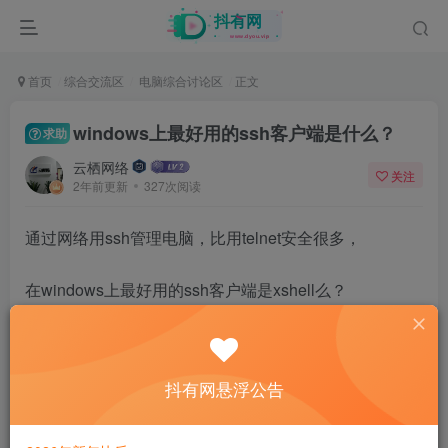
首页
综合交流区
电脑综合讨论区
正文
windows上最好用的ssh客户端是什么？
求助
云栖网络
关注
2年前更新
327次阅读
通过网络用ssh管理电脑，比用telnet安全很多，
在windows上最好用的ssh客户端是xshell么？
各位在windows上用的ssh客户端是什么？
31
抖有网悬浮公告
9人已评分