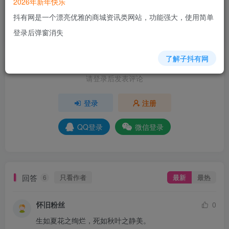
2026年新年快乐
抖有网是一个漂亮优雅的商城资讯类网站，功能强大，使用简单
+4
+4
+3
+4
+3
+3
+2
+3
+5
登录后弹窗消失
分享
收藏
了解子抖有网
请登录后发表评论
登录
注册
QQ登录
微信登录
回答
只看作者
最新
最热
6
怀旧粉丝
0
生如夏花之绚烂，死如秋叶之静美。