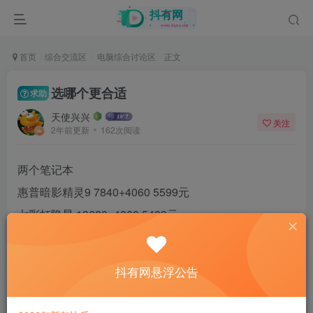
首页
综合交流区
电脑综合讨论区
正文
选哪个更合适
求助
天使兴兴
关注
2年前更新
162次阅读
两个笔记本
惠普暗影精灵9 7840+4060 5599元
七彩虹隐星 13620+4060 5499元
其他配置一样
平时玩游戏也就csgo和坦克世界，可能以后会玩其他游
抖有网悬浮公告
戏，哪个更合适，或者更性价比高