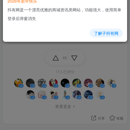
2026年新年快乐
哪一个笔记本配置更好
抖有网是一个漂亮优雅的商城资讯类网站，功能强大，使用简单
1. 7840+4060
15%
登录后弹窗消失
2. 13620+4060
84%
了解子抖有网
单选
长期有效
19人已参与
点击选项以投票
65
17人已评分
+5
+3
+4
+2
+3
+5
+4
+3
+5
+5
+3
+1
+2
+5
+5
+5
查看更多
分享
收藏