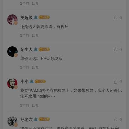
2年前
回复
英超级
0
还是选大牌更靠谱，有售后
2年前
回复
陌生人
0
华硕天选5  PRO 锐龙版
2年前
回复
小小
0
我觉得AMD的优势在核显上，如果带独显，我个人还是比
较喜欢用Intel的~~~
2年前
回复
苏老六
0
如果只论游戏性能，单就这俩芯做选，AMD 这次应该完