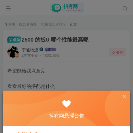
首页
综合交流区
电脑综合讨论区
正文
2500 的板U 哪个性能最高呢
求助
宁通物流
关注
2年前更新
183次阅读
希望能给我点意见
看看最好的搭配是什么
测试版的U也可以
抖有网悬浮公告
不打游戏