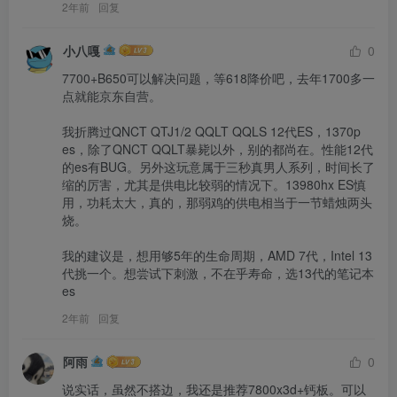
2年前
回复
小八嘎
0
7700+B650可以解决问题，等618降价吧，去年1700多一
点就能京东自营。

我折腾过QNCT QTJ1/2 QQLT QQLS 12代ES，1370p 
es，除了QNCT QQLT暴毙以外，别的都尚在。性能12代
的es有BUG。另外这玩意属于三秒真男人系列，时间长了
缩的厉害，尤其是供电比较弱的情况下。13980hx ES慎
用，功耗太大，真的，那弱鸡的供电相当于一节蜡烛两头
烧。

我的建议是，想用够5年的生命周期，AMD 7代，Intel 13
代挑一个。想尝试下刺激，不在乎寿命，选13代的笔记本
es
2年前
回复
阿雨
0
说实话，虽然不搭边，我还是推荐7800x3d+钙板。可以