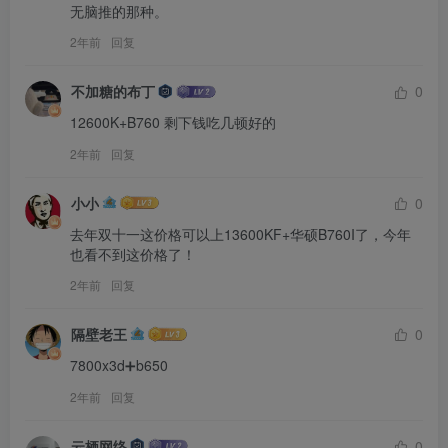
无脑推的那种。
2年前
回复
不加糖的布丁
0
12600K+B760 剩下钱吃几顿好的
2年前
回复
小小
0
去年双十一这价格可以上13600KF+华硕B760I了，今年
也看不到这价格了！
2年前
回复
隔壁老王
0
7800x3d➕b650
2年前
回复
云栖网络
0