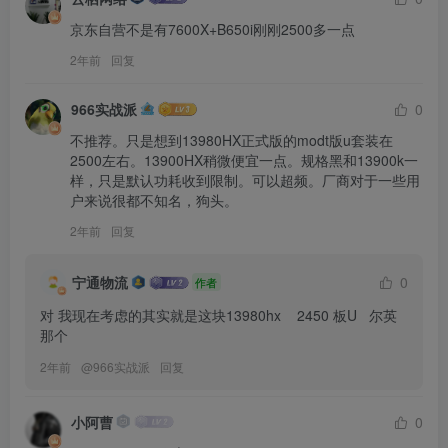
京东自营不是有7600X+B650i刚刚2500多一点
2年前
回复
966实战派
0
不推荐。只是想到13980HX正式版的modt版u套装在
2500左右。13900HX稍微便宜一点。规格黑和13900k一
样，只是默认功耗收到限制。可以超频。厂商对于一些用
户来说很都不知名，狗头。
2年前
回复
宁通物流
0
作者
对 我现在考虑的其实就是这块13980hx    2450 板U   尔英
那个
2年前
@
966实战派
回复
小阿曹
0