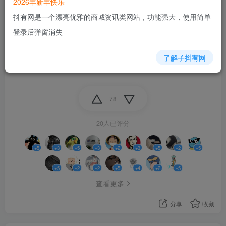
2026年新年快乐
抖有网是一个漂亮优雅的商城资讯类网站，功能强大，使用简单
灰常感谢大家评论区的推荐,
登录后弹窗消失
我正在一个一个慢慢了解
了解子抖有网
主板方面我就特别不了解, 得花点时间哈哈
78
20人已评分
+5
+3
+5
+3
+2
+3
+5
+2
+5
+5
+2
+2
+5
+4
+2
+5
查看更多
分享
收藏