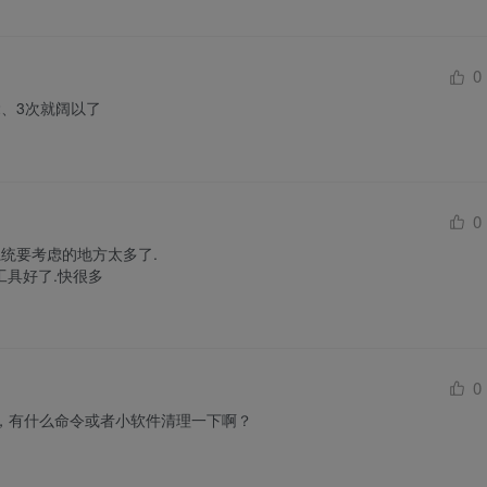
0
、3次就阔以了
0
统要考虑的地方太多了.

工具好了.快很多
0
用了，有什么命令或者小软件清理一下啊？