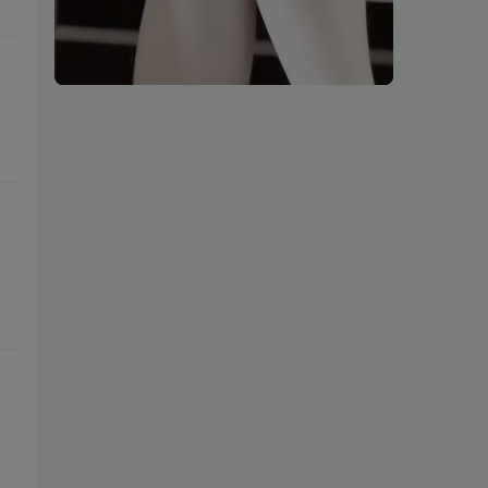
00:00
00:08
speed