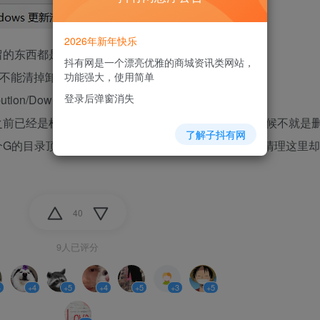
2026年新年快乐
留的东西都是论G的。
抖有网是一个漂亮优雅的商城资讯类网站，
似乎并不能清掉卸载残留文件
功能强大，使用简单
登录后弹窗消失
stribution/Download/ 这里的我已经手动删除了。
之前已经是检测扫描，就是说已经定位好了，执行的时候不就是
了解子抖有网
个G的目录顶多几秒十几秒也就完成了，为啥放在磁盘清理这里却
40
9人已评分
4
+4
+5
+4
+5
+3
+5