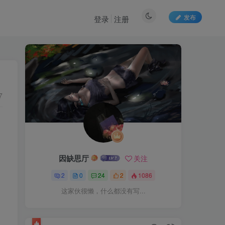
发布
登录
注册
7
因缺思厅
关注
2
0
24
2
1086
这家伙很懒，什么都没有写...