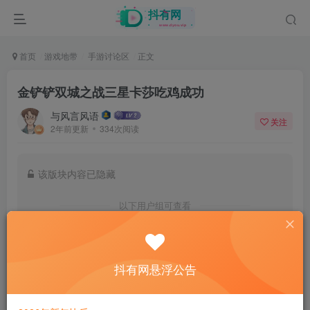
首页
游戏地带
手游讨论区
正文
金铲铲双城之战三星卡莎吃鸡成功
与风言风语
关注
2年前更新
334次阅读
该版块内容已隐藏
以下用户组可查看
认证用户
及更高等级
抖有网悬浮公告
登录后查看我的权限
登录
注册