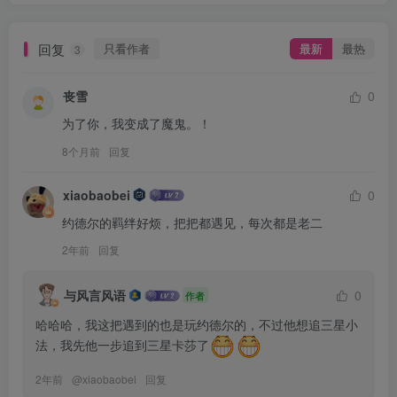
回复
只看作者
最新
最热
3
丧雪
0
为了你，我变成了魔鬼。！
8个月前
回复
xiaobaobei
0
约德尔的羁绊好烦，把把都遇见，每次都是老二
2年前
回复
与风言风语
0
作者
哈哈哈，我这把遇到的也是玩约德尔的，不过他想追三星小
法，我先他一步追到三星卡莎了
2年前
@
xiaobaobei
回复