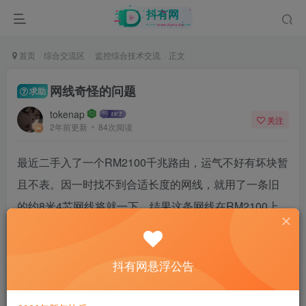
首页
综合交流区
监控综合技术交流
正文
网线奇怪的问题
求助
tokenap
关注
2年前更新
84次阅读
最近二手入了一个RM2100千兆路由，运气不好有坏块暂
且不表。因一时找不到合适长度的网线，就用了一条旧
的约8米4芯网线将就一下，结果这条网线在RM2100上
无法连通电脑网口，显示是断路的，4个端口都不行，再
用一根短一点的8芯网线试了一下可以连接电脑，说明千
抖有网悬浮公告
兆路由器端口没问题。接着换一个百兆路由器用4芯线能
连通到PC一点问题都么有，速度嗖嗖的，检查了线序两