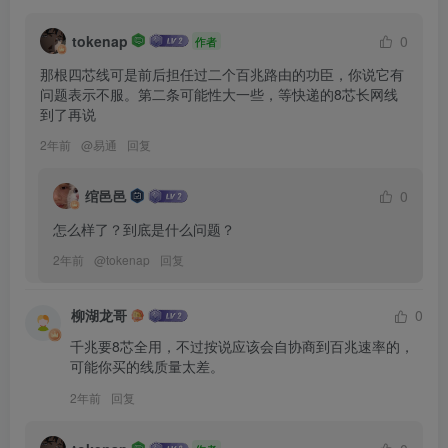
tokenap
0
作者
那根四芯线可是前后担任过二个百兆路由的功臣，你说它有
问题表示不服。第二条可能性大一些，等快递的8芯长网线
到了再说
2年前
@
易通
回复
绾邑邑
0
怎么样了？到底是什么问题？
2年前
@
tokenap
回复
柳湖龙哥
0
千兆要8芯全用，不过按说应该会自协商到百兆速率的，
可能你买的线质量太差。
2年前
回复