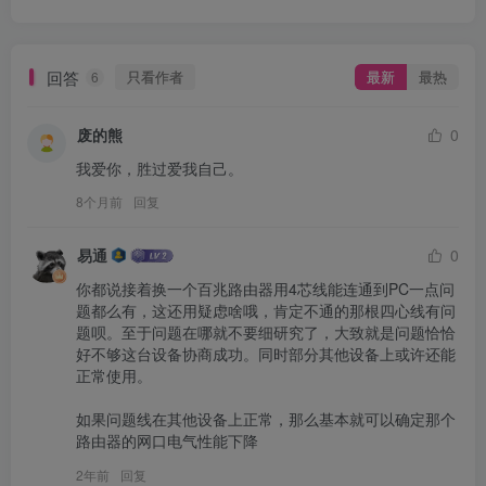
回答
只看作者
最新
最热
6
废的熊
0
我爱你，胜过爱我自己。
8个月前
回复
易通
0
你都说接着换一个百兆路由器用4芯线能连通到PC一点问
题都么有，这还用疑虑啥哦，肯定不通的那根四心线有问
题呗。至于问题在哪就不要细研究了，大致就是问题恰恰
好不够这台设备协商成功。同时部分其他设备上或许还能
正常使用。

如果问题线在其他设备上正常，那么基本就可以确定那个
路由器的网口电气性能下降
2年前
回复