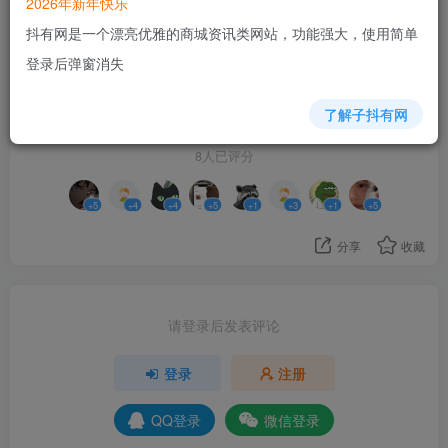
2026年新年快乐
条线都是直通B接法，反复试了多次也找不到原因，难道
抖有网是一个漂亮优雅的商城资讯类网站，功能强大，使用简单
千兆路由器就不能用4芯网线？邪了门了
登录后弹窗消失
28
了解子抖有网
8人已评分
+5
+4
+4
+5
+1
+3
+1
+5
分享
收藏
请登录后发表评论
登录
注册
QQ登录
微信登录