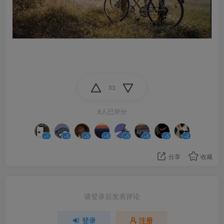
33
8人已评分
+1
+5
+5
+5
+5
+5
+5
+2
分享
收藏
请登录后发表评论
登录
注册