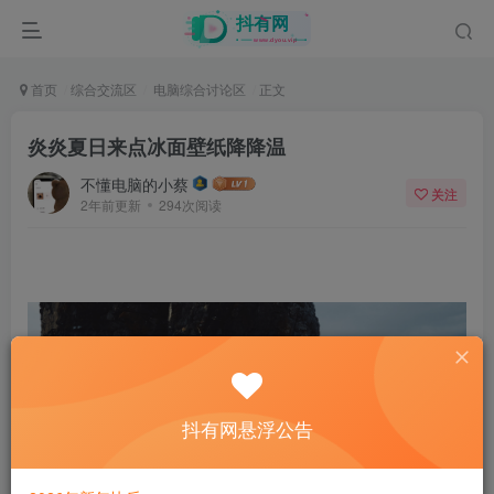
首页
综合交流区
电脑综合讨论区
正文
炎炎夏日来点冰面壁纸降降温
不懂电脑的小蔡
关注
2年前更新
294次阅读
抖有网悬浮公告