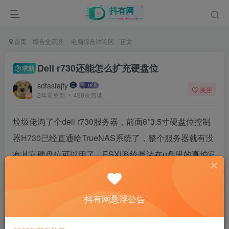
首页
综合交流区
电脑综合讨论区
正文
Dell r730还能怎么扩充硬盘位
求助
sdfasfajfy
关注
2年前更新
490次阅读
垃圾佬淘了个dell r730服务器，前面8*3.5寸硬盘位控制
器H730已经直通给TrueNAS系统了，整个服务器就有没
有其它硬盘位可以用了，ESXI系统是装在u盘里的真怕它
挂掉，另接了了m.2转pcie但是不支持直接引导启动，但
我看主板上硬盘接口还不少sata、sas接口都有，就是不
抖有网悬浮公告
知道还能怎么扩充盘位出来？怎么固定以及怎么接电？
r730xd背后的两个2.5寸硬盘模块可以固定到r730上面用