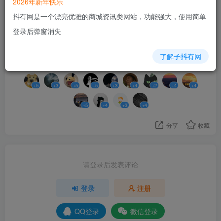
2026年新年快乐
吗？
抖有网是一个漂亮优雅的商城资讯类网站，功能强大，使用简单
登录后弹窗消失
51
了解子抖有网
13人已评分
+5
+3
+5
+5
+3
+4
+2
+4
+4
+5
+4
+3
+4
分享
收藏
请登录后发表评论
登录
注册
QQ登录
微信登录