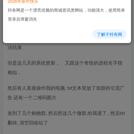
2026年新年快乐
在安装360的情况下, 360的主动防御不知道怎么 被关
抖有网是一个漂亮优雅的商城资讯类网站，功能强大，使用简单
掉了 ｄｅｆｅｎｄｅｒ也被关掉了
登录后弹窗消失
系统有个比较奇怪的进程，占用ｃｐｕ还不
了解子抖有网
低， 而且文件位置是在ｄａｔａ文件夹隐藏的， 无
法结束
但是这几天的系统更新， 又跟这个奇怪的进程名字很
相似．
然后有人直接操作我的电脑, txt文本里放了加群的引流广
告 还有一个二维码图片
发到了几个购物群, 然后把这几个微群,给我退了.. 然后txt
删掉, 清空回收站了