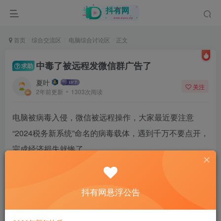
首页
综合交流区
电脑综合讨论区
正文
中毒了被远程发微信群广告了
求助
夏叶
关注
2年前更新
1303次阅读
电脑被病毒入侵，微信被远程操作，大家最近要注意
“2024税务新系统”命名的病毒载体，遇到千万不要点开，
完成经济损失就惨了.
抖有网悬浮公告
使用者描述．