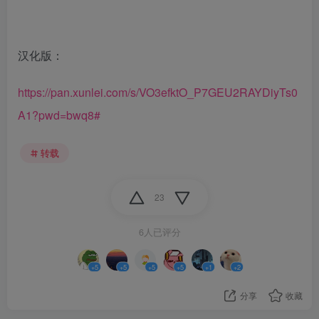
汉化版：
https://pan.xunlei.com/s/VO3efktO_P7GEU2RAYDiyTs0
A1?pwd=bwq8#
转载
23
6人已评分
+5
+5
+5
+5
+1
+2
分享
收藏