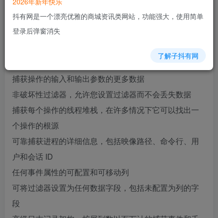
2026年新年快乐
集成符号支持，同时记录到一个文件中，以及更多。其
抖有网是一个漂亮优雅的商城资讯类网站，功能强大，使用简单
独一无二的强大功能将使 Process Monitor 在您的系统故
登录后弹窗消失
障排除和恶意软件检测中发挥重要的作用。
了解子抖有网
概述：
捕获操作的输入和输出参数的更多数据
非破坏性过滤器，允许您设置过滤器而不会丢失数据
捕获每个操作的线程堆栈，在许多情况下它可以找出一
个操作的根源
可靠捕获进程的详细信息，包括映像路径、命令行、用
户和会话 ID
任何事件属性的可配置和可移动列
可将过滤器设置为任何数据字段，包括未配置为列的字
段