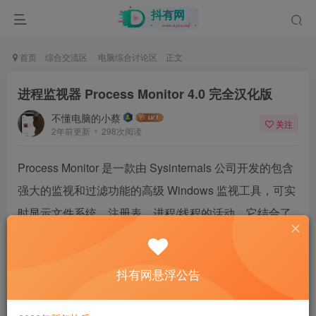
首页
综合交流区
电脑综合讨论区
正文
进程监视器 Process Monitor 4.0 完全汉化版
不懂电脑的小蔡
关注
2年前更新
298次阅读
Process Monitor 是一款由 Sysinternals 公司开发的包含
强大的监视和过滤功能的高级 Windows 监视工具，可实
时显示文件系统、注册表、进程/线程的活动。它结合了
两个 Sysinternals 的旧版工具 Filemon 和 Regmon 的功
能，并添加了一个包含丰富的和非破坏性的广泛增强过
抖有网悬浮公告
滤功能列表，全面的事件属性（例如会话 ID 和用户名
称），可靠的进程信息，每个操作的完整线程、堆栈与