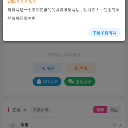
2026年新年快乐
7人已评分
抖有网是一个漂亮优雅的商城资讯类网站，功能强大，使用简单
登录后弹窗消失
+6
+6
+2
+2
+4
+2
+10
分享
收藏
了解子抖有网
请登录后发表评论
登录
注册
QQ登录
微信登录
回答
只看作者
最新
最热
5
宅雪
0