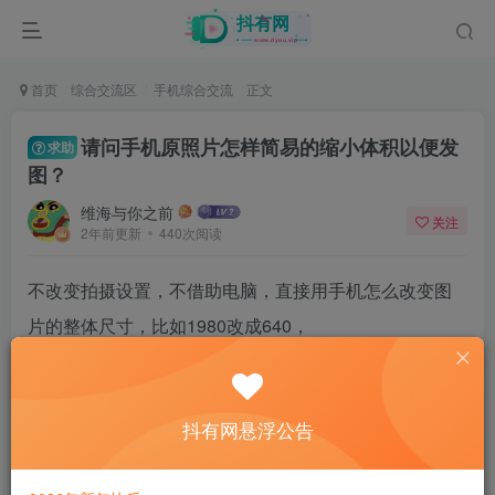
首页
综合交流区
手机综合交流
正文
请问手机原照片怎样简易的缩小体积以便发
求助
图？
维海与你之前
关注
2年前更新
440次阅读
不改变拍摄设置，不借助电脑，直接用手机怎么改变图
片的整体尺寸，比如1980改成640，
我目前嘴笨的方案是整体截图，比如原照是4兆，截图后
得到1兆或一兆以下，但截图也得不到1兆以下时就没辙
抖有网悬浮公告
32